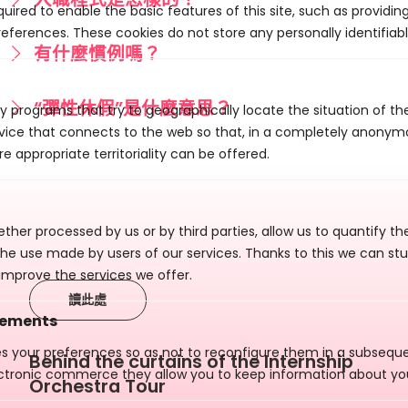
uired to enable the basic features of this site, such as providin
eferences. These cookies do not store any personally identifiabl
有什麼慣例嗎？
“彈性休假”是什麼意思？
y programs that try to geographically locate the situation of t
evice that connects to the web so that, in a completely anony
e appropriate territoriality can be offered.
ther processed by us or by third parties, allow us to quantify th
 the use made by users of our services. Thanks to this we can st
improve the services we offer.
讀此處
vements
es your preferences so as not to reconfigure them in a subsequen
Behind the curtains of the Internship
ctronic commerce they allow you to keep information about yo
Orchestra Tour