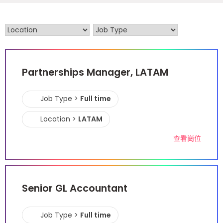
Partnerships Manager, LATAM
Job Type >
Full time
Location >
LATAM
查看崗位
Senior GL Accountant
Job Type >
Full time