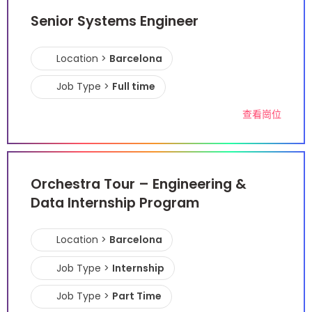
Senior Systems Engineer
Location >
Barcelona
Job Type >
Full time
查看崗位
Orchestra Tour – Engineering &
Data Internship Program
Location >
Barcelona
Job Type >
Internship
Job Type >
Part Time