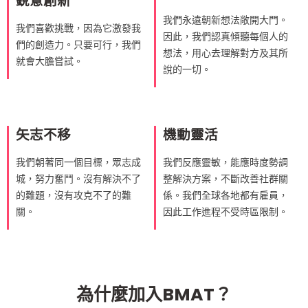
銳意創新
我們永遠朝新想法敞開大門。
我們喜歡挑戰，因為它激發我
因此，我們認真傾聽每個人的
們的創造力。只要可行，我們
想法，用心去理解對方及其所
就會大膽嘗試。
說的一切。
矢志不移
機動靈活
我們朝著同一個目標，眾志成
我們反應靈敏，能應時度勢調
城，努力奮鬥。沒有解決不了
整解決方案，不斷改善社群關
的難題，沒有攻克不了的難
係。我們全球各地都有雇員，
關。
因此工作進程不受時區限制。
為什麼加入BMAT？