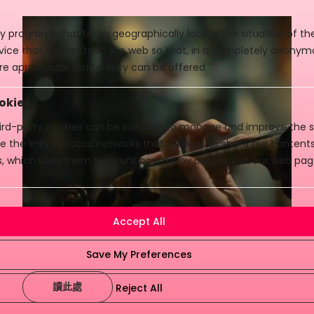
y programs that try to geographically locate the situation of t
evice that connects to the web so that, in a completely anony
e appropriate territoriality can be offered.
okies
rd-party cookies can be installed to manage and improve the se
e the links to social networks that allow us to share our conten
cs, which uses them to count how many people visit our web pag
讀此處