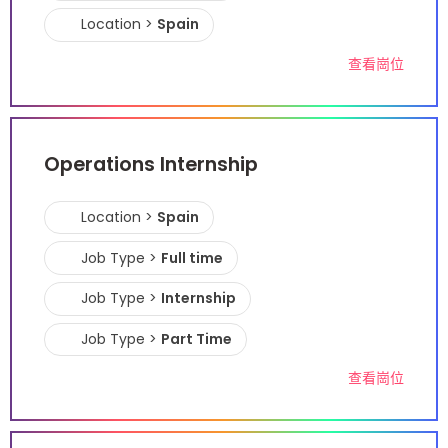
Location >
Spain
查看崗位
Operations Internship
Location >
Spain
Job Type >
Full time
Job Type >
Internship
Job Type >
Part Time
查看崗位