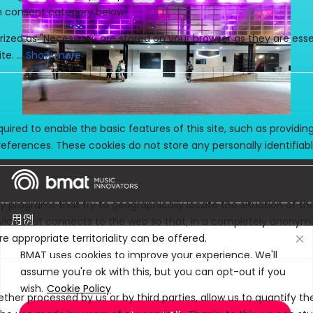
Show more
uired to enable the basic features of this site, such as providin
eferences. These cookies do not store any personally identifiabl
y programs that try to geographically locate the situation of t
用例
evice that connects to the web so that, in a completely anony
e appropriate territoriality can be offered.
產品
BMAT uses cookies to improve your experience. We'll
assume you're ok with this, but you can opt-out if you
公司
wish.
Cookie Policy
ther processed by us or by third parties, allow us to quantify th