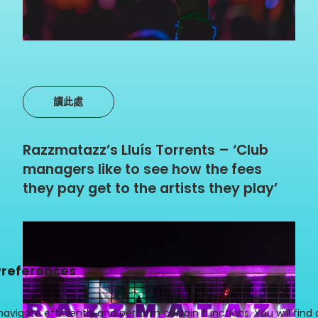
讀此處
Razzmatazz’s Lluís Torrents – ‘Club
managers like to see how the fees
they pay get to the artists they play’