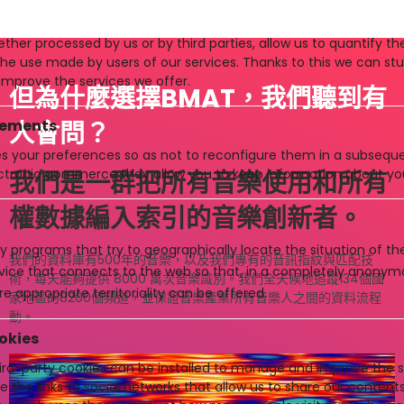
ther processed by us or by third parties, allow us to quantify th
 the use made by users of our services. Thanks to this we can st
improve the services we offer.
但為什麼選擇BMAT，我們聽到有
vements
人會問？
es your preferences so as not to reconfigure them in a subsequen
ctronic commerce they allow you to keep information about yo
我們是一群把所有音樂使用和所有
權數據編入索引的音樂創新者。
y programs that try to geographically locate the situation of t
我們的資料庫有500年的音樂，以及我們專有的音訊指紋與匹配技
evice that connects to the web so that, in a completely anony
術，每天能夠提供 8000 萬次音樂識別。我們全天候地追蹤134個國
e appropriate territoriality can be offered.
家地區的8200個頻道，並保證音樂產業所有音樂人之間的資料流程
動。
okies
rd-party cookies can be installed to manage and improve the se
e the links to social networks that allow us to share our conten