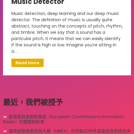
Music Detector
Music detection, deep learning and our deep music
detector. The definition of music is usually quite
abstract, touching on the concepts of pitch, rhythm,
and timbre. When we say that a sound has a
particular pitch, it means that we can easily identify
if the sound is high or low. Imagine you’re sitting in
a…
Read more
最近，我們被授予
歐盟委員會創新雷達（European Commission’s Innovation
Radar）的關鍵創新者
國際音樂檢索評測大賽（MIREX）2018和2019年度最佳音樂檢測演