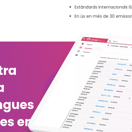
Estàndards internacionals I
En ús en més de 30 emissor
tra
a
ingues
es en