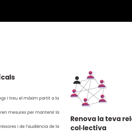
icals
gs i treu el màxim partit a la
 pren mesures per mantenir la
Renova la teva rel
col·lectiva
issores i de l’audiència de la