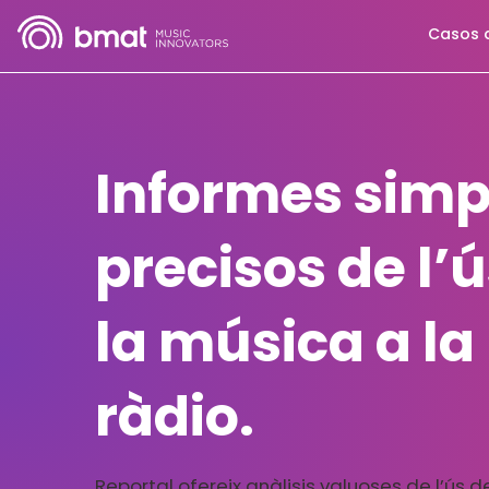
Casos 
Informes simpl
precisos de l’
la música a la
ràdio.
Reportal ofereix anàlisis valuoses de l’ús 