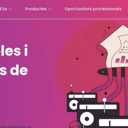
d’ús
Productes
Oportunitats professionals
es i
ús de
de la música a