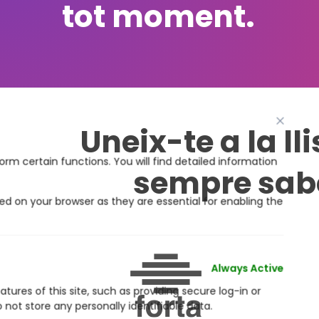
tot moment.
Uneix-te a la l
sempre sabe
Always Active
tures of this site, such as providing secure log-in or
not store any personally identifiable data.