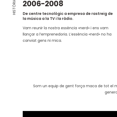
2006-2008
HISTÒRIA
De centre tecnològic a empresa de rastreig de
la música a la TV i la ràdio.
Vam reunir la nostra essència «nerd» i ens vam
llançar a l’emprenedoria. L’essència «nerd» no ha
canviat gens ni mica.
Som un equip de gent força maca de tot el m
genera