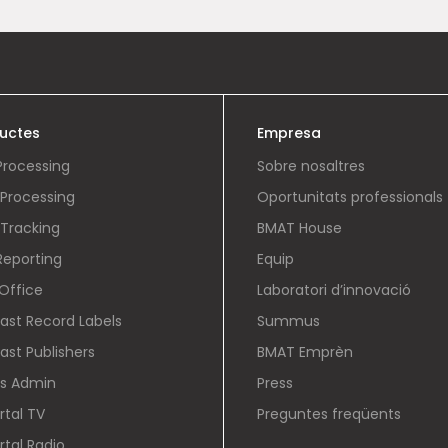
uctes
Empresa
Processing
Sobre nosaltres
Processing
Oportunitats professionals
Tracking
BMAT House
Reporting
Equip
Office
Laboratori d’innovació
cast Record Labels
Summus
ast Publishers
BMAT Emprèn
ts Admin
Press
rtal TV
Preguntes freqüents
rtal Radio