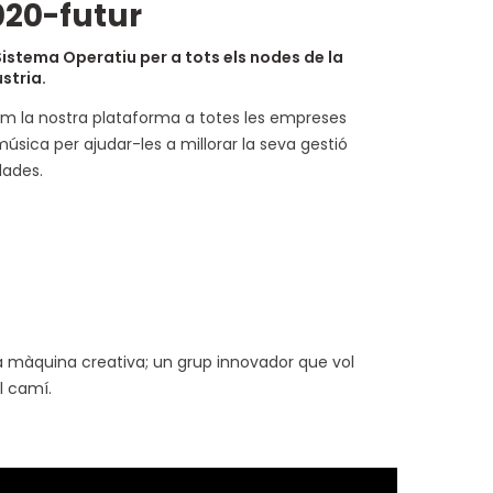
020-futur
Sistema Operatiu per a tots els nodes de la
stria.
im la nostra plataforma a totes les empreses
úsica per ajudar-les a millorar la seva gestió
dades.
 màquina creativa; un grup innovador que vol
l camí.