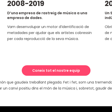
2008-2019
2
D’una empresa de rastreig de música a una
Un 
empresa de dades.
indú
Vam desenvolupar un motor d’identificació de
Obr
metadades per ajudar que els artistes cobressin
de m
per cada reproducció de la seva música.
de 
Coneix tot el nostre equip
ón que gaudeix treballant plegada. Fet i fet, som una tremenda
r un canvi positiu dins el món de la música i, sobretot, gaudir de