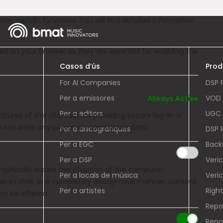
Casos d’ús
Prod
For AI Companies
DSP 
Always Active
Per a emissores
VOD 
Per a editors
UGC 
tures of this site, such as providing secure log-in or
not store any personally identifiable data.
Per a discogràfiques
DSP 
Per a EGC
Back
Per a DSP
Veri
aphically locate the situation of the computer,
Per a locals de música
Veric
web so that, in a completely anonymous manner, content
Per a artistes
Righ
can be offered.
Repo
Repo