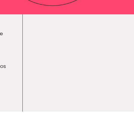
de
mos