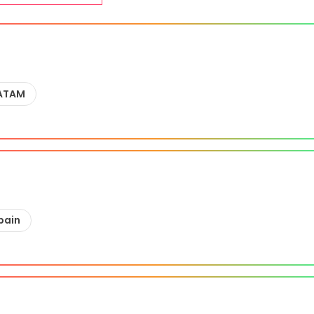
ATAM
pain