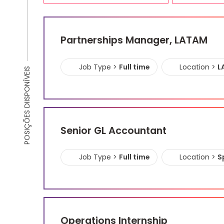
Partnerships Manager, LATAM
Job Type >
Full time
Location >
L
POSIÇÕES DIISPONÍVEIS
Senior GL Accountant
Job Type >
Full time
Location >
S
Operations Internship