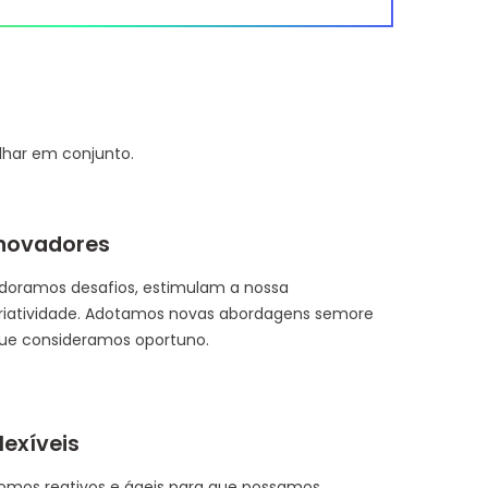
har em conjunto.
novadores
doramos desafios, estimulam a nossa
riatividade. Adotamos novas abordagens semore
ue consideramos oportuno.
lexíveis
omos reativos e ágeis para que possamos