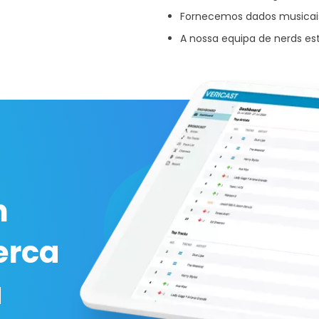
Fornecemos dados musicais 
A nossa equipa de nerds est
m
erca
a