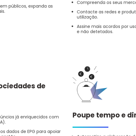
Compreenda os seus merca
em públicos, expanda as
is.
Contacte as redes e produto
utilização.
Assine mais acordos por us
e não detetados.
sociedades de
Poupe tempo e di
núncios já enriquecidos com
A).
 os dados de EPG para apoiar