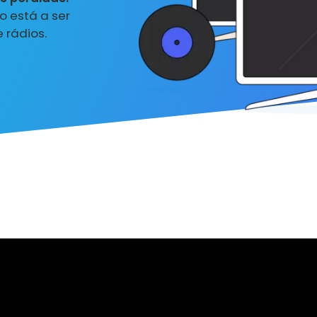
 está a ser
 rádios.