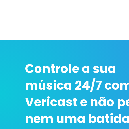
Controle a sua
música 24/7 co
Vericast e não p
nem uma batid