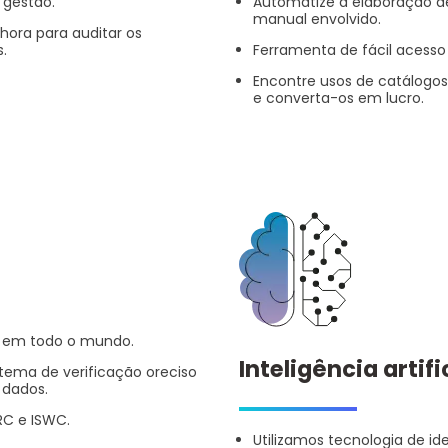
 gestão.
Automatize a elaboração de
manual envolvido.
ora para auditar os
s.
Ferramenta de fácil acesso 
Encontre usos de catálogos
e converta-os em lucro.
o em todo o mundo.
Inteligência arti
tema de verificação oreciso
s dados.
SRC e ISWC
.
Utilizamos tecnologia de id