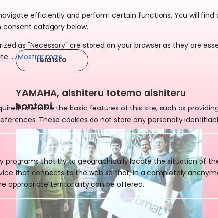
Mostrar mais
Leia isto
YAMAHA, aishiteru totemo aishiteru
hontoni
uired to enable the basic features of this site, such as providin
eferences. These cookies do not store any personally identifiabl
y programs that try to geographically locate the situation of t
evice that connects to the web so that, in a completely anony
e appropriate territoriality can be offered.