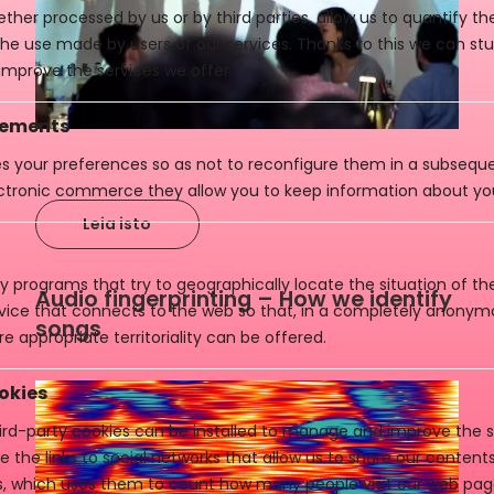
ther processed by us or by third parties, allow us to quantify th
 the use made by users of our services. Thanks to this we can st
improve the services we offer.
vements
es your preferences so as not to reconfigure them in a subsequen
ctronic commerce they allow you to keep information about yo
Leia isto
y programs that try to geographically locate the situation of t
Audio fingerprinting – How we identify
evice that connects to the web so that, in a completely anony
songs
e appropriate territoriality can be offered.
okies
rd-party cookies can be installed to manage and improve the se
e the links to social networks that allow us to share our conten
cs, which uses them to count how many people visit our web pag