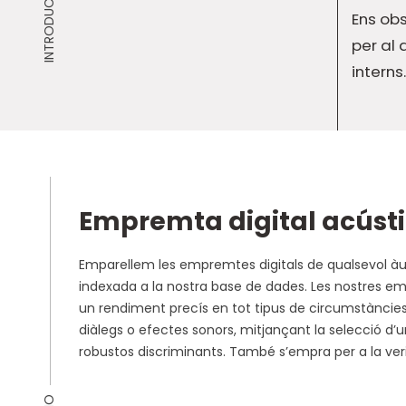
INTRODUCCIÓ
Ens obs
per al 
interns
Empremta digital acúst
Emparellem les empremtes digitals de qualsevol 
indexada a la nostra base de dades. Les nostres 
un rendiment precís en tot tipus de circumstàncies
diàlegs o efectes sonors, mitjançant la selecció d
robustos discriminants. També s’empra per a la veri