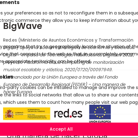
vements
es your preferences so as not to reconfigure them in a subsequen
ctronic commerce they allow you to keep information about yo
BigWave
Red.es (Ministerio de Asuntos Económicos y Transformación
y programs that try to geographically locate the situation of t
Digital) apoya la Acción Estratégica de Economía y Sociedad
evice that connects to the web so that, in a completely anony
Digital – Impulso de Tecnologías Habilitadoras Digitales 2020,
e appropriate territoriality can be offered.
proyecto
Plataforma cloud computing de monitorización
musical escalable y elástica, 2020/0720/00097949.
okies
Cofinanciado por la Unión Europea a través del Fondo
Europeo de Desarrollo Regional (FEDER) – Una manera de
rd-party cookies can be installed to manage and improve the se
hacer Europa.
e the links to social networks that allow us to share our conten
cs, which uses them to count how many people visit our web pag