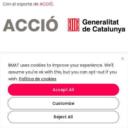
Con el soporte de
ACCIÓ
.
Torres Quevedo 2024
BMAT uses cookies to improve your experience. We'll
assume you're ok with this, but you can opt-out if you
El proyecto «Investigación en nuevas tecnologías para la
wish.
Política de cookies
atribución de autoría musical mediante análisis de audio» es
desarrollado por un investigador contratado en el marco de
Accept All
la convocatoria Torres Quevedo 2024, número de
expediente PTQ2024-013912, financiado por el
Ministerio de
Customize
Ciencia, Innovación y Universidades
y la
Agencia Estatal de
Investigación
(MICIU/AEI/10.13039/
501100011033).
Reject All