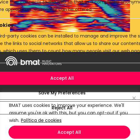
evice that connects to the web so that, in a completely anony
e appropriate territoriality can be offered.
okies
rd-party cookies can be installed to manage and improve the se
e the links to social networks that allow us to share our conten
cs, which uses them to count how many people visit our web pag
Casos de uso
Productos
BMAT uses cookies to improve your experience. We'll
Empresa
assume you're ok with this, but you can opt-out if you
wish.
Política de cookies
Conéctate
Accept All
BMAT Music Innovation S.L. © 2026