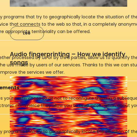
y programs that try to geographically locate the situation of t
evice that connects to the web so that, in a completely anony
e appropriate territoriality can be offered.
Lee
Audio fingerprinting – How we identify
ther processed by us or by third parties, allow us to quantify th
songs
 the use made by users of our services. Thanks to this we can st
improve the services we offer.
vements
es your preferences so as not to reconfigure them in a subsequen
ctronic commerce they allow you to keep information about yo
y programs that try to geographically locate the situation of t