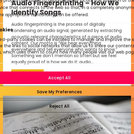
y programs that try to geographically locate the situation of t
Audio Fingerprinting – How We
evice that connects to the web so that, in a completely anony
Identify Songs
e appropriate territoriality can be offered.
Audio fingerprinting is the process of digitally
okies
condensing an audio signal, generated by extracting
acoustic relevant characteristics of a piece of audio
rd-party cookies can be installed to manage and improve the se
content. Our motto is “We hear everything
e the links to social networks that allow us to share our conten
everywhere and tell everyone who wants to know.”
cs, which uses them to count how many people visit our web pag
Something we don’t mention so often but we feel
equally proud of is how we do it: audio…
Read more