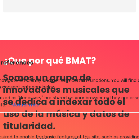
¿Que por qué BMAT?
Somos un grupo de
innovadores musicales que
se dedica a indexar todo el
Mostrar más
uso de la música y datos de
titularidad.
uired to enable the basic features of this site, such as providin