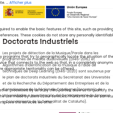
Afficher plus
uired to enable the basic features of this site, such as providin
eferences. These cookies do not store any personally identifiabl
Doctorats Industriels
Les projets de détection de la Musique/Parole dans les
y programs that try to geographically locate the situation of t
programmes de médias audiovisuels (DI46-2016) et
evice that connects to the web so that, in a completely anony
Algorithmes d’identification de la musique à l’aide de
e appropriate territoriality can be offered.
techniques de Deep Learning (DI46-2020) sont soutenus par
le plan de doctorats industriels du Secrétariat des Universités
et de la Recherche du Département des Entreprises et de la
Connaissance de la Région de Catalogne (Secretaría de
ther processed by us or by third parties, allow us to quantify th
Universidades e Investigación del Departamento de Empresa
 the use made by users of our services. Thanks to this we can st
y Conocimiento de la Generalitat de Cataluña).
improve the services we offer.