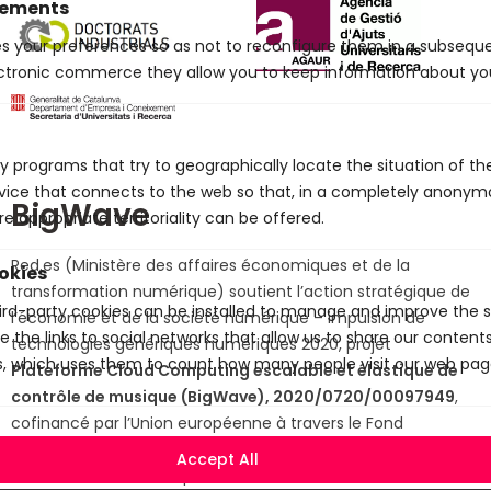
vements
es your preferences so as not to reconfigure them in a subsequen
ctronic commerce they allow you to keep information about yo
y programs that try to geographically locate the situation of t
evice that connects to the web so that, in a completely anony
BigWave
e appropriate territoriality can be offered.
Red.es (Ministère des affaires économiques et de la
okies
transformation numérique) soutient l’action stratégique de
rd-party cookies can be installed to manage and improve the se
l’économie et de la société numérique – impulsion de
e the links to social networks that allow us to share our conten
technologies génériques numériques 2020, projet
cs, which uses them to count how many people visit our web pag
Plateforme Cloud Computing escalable et élastique de
contrôle de musique (BigWave), 2020/0720/00097949
,
cofinancé par l’Union européenne à travers le Fond
européen de développement régional (FEDER) – Une
manière de faire l’Europe.