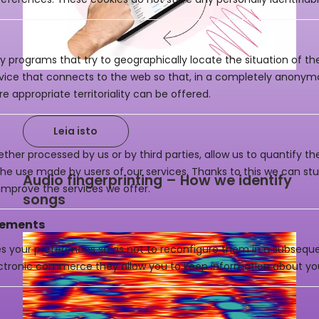
y programs that try to geographically locate the situation of t
evice that connects to the web so that, in a completely anony
e appropriate territoriality can be offered.
Leia isto
ther processed by us or by third parties, allow us to quantify th
 the use made by users of our services. Thanks to this we can st
Audio fingerprinting – How we identify
improve the services we offer.
songs
vements
es your preferences so as not to reconfigure them in a subsequen
ctronic commerce they allow you to keep information about yo