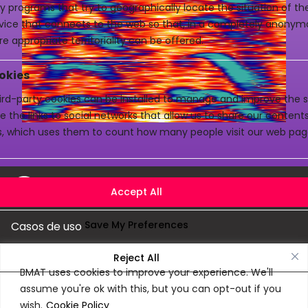
y programs that try to geographically locate the situation of t
evice that connects to the web so that, in a completely anony
e appropriate territoriality can be offered.
okies
rd-party cookies can be installed to manage and improve the se
e the links to social networks that allow us to share our conten
cs, which uses them to count how many people visit our web pag
Casos de uso
Produtos
BMAT uses cookies to improve your experience. We'll
assume you're ok with this, but you can opt-out if you
Empresa
wish.
Cookie Policy