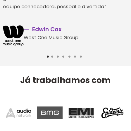
equipe conhecedora, pessoal e divertida”
Edwin Cox
West One Music Group
1
2
3
4
5
6
7
Já trabalhamos com