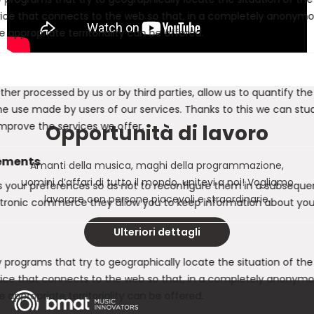
vice that connects to the web so that, in a completely anonym
 appropriate territoriality can be offered.
her processed by us or by third parties, allow us to quantify the
the use made by users of our services. Thanks to this we can stu
mprove the services we offer.
Opportunità di lavoro
ements
Amanti della musica, maghi della programmazione,
uomini d’affari di tutto il mondo, unitevi a noi! Vogliamo
s your preferences so as not to reconfigure them in a subsequent
lavorare con persone piacevoli e straordinarie.
ctronic commerce they allow you to keep information about you
Ulteriori dettagli
 programs that try to geographically locate the situation of th
vice that connects to the web so that, in a completely anonym
 appropriate territoriality can be offered.