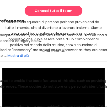
Conosci tutto il team
Siamo una squadra di persone perbene provenienti da
tutto il mondo, che si divertono a lavorare insieme. Siamo
una macchina creativa agile e precisa - un gruppo
innovativo che vuole essere parte di un cambiamento
positivo nel mondo della musica, senza rinunciare al
divertimento.
Mostra di più
ired to enable the basic features of this site, such as providing
ferences. These cookies do not store any personally identifiabl
 programs that try to geographically locate the situation of th