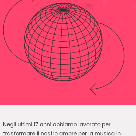
Negli ultimi 17 anni abbiamo lavorato per
trasformare il nostro amore per la musica in